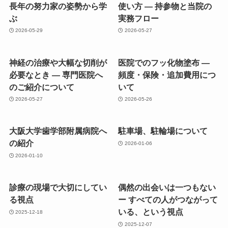
長年の努力家の姿勢から学
使い方 ― 持参物と当院の
ぶ
実務フロー
2026-05-29
2026-05-27
神経の治療や大幅な切削が
医院でのフッ化物塗布 ―
必要なとき ― 専門医院へ
頻度・保険・追加費用につ
のご紹介について
いて
2026-05-27
2026-05-26
大阪大学歯学部附属病院へ
駐車場、駐輪場について
の紹介
2026-01-06
2026-01-10
診療の現場で大切にしてい
偶然の出会いは一つもない
る視点
ー すべての人がつながって
いる、という視点
2025-12-18
2025-12-07