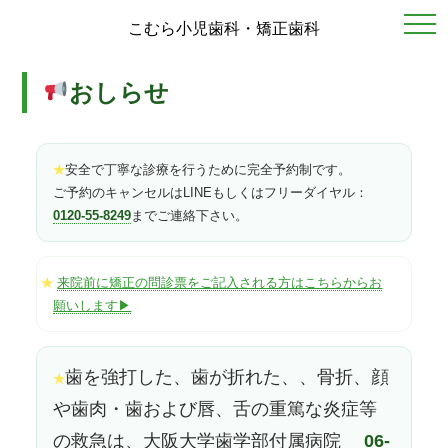
こむら小児歯科・矯正歯科
おしらせ
安全で丁寧な診療を行うために完全予約制です。
★
ご予約のキャンセルはLINEもしくはフリーダイヤル：
0120-55-8249
までご連絡下さい。
来院前に矯正の問診票をご記入される方はこちらからお
★
願いします▶
歯を強打した、歯が折れた、、骨折、顔
★
や歯肉・歯および唇、舌の重篤な炎症等
の救急は、大阪大学歯学部付属病院
06-