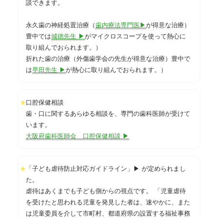
談できます。
永久歯の神経処置治療（
歯内療法専門医▶
が得意な治療）
豊中では
城徳先生 ▶
がマイクロスコープを使って熱心に
取り組んでおられます。）
折れた歯の治療（外傷歯学会の先生が得意な治療）豊中で
は
早田先生 ▶
が熱心に取り組んでおられます。）
口腔保健相談
★
歯・口に関するあらゆる相談を、専門の歯科医師が受けて
います。
大阪府歯科医師会 口腔保健相談 ▶
「子ども虐待防止対応ガイドライン」▶ が定められまし
★
た。
虐待はあくまでも子ども側からの視点です。 「児童虐待
を受けたと思われる児童を発見した者は、速やかに、また
は児童委員を介して市町村、都道府県の設置する福祉事務