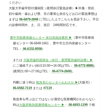
ください
大阪大学歯学部付属病院（夜間休日緊急診療）▶外傷・骨折、
顔や歯肉・歯および唇、舌の重篤な炎症などお口の緊急事態は
まずは
06-6879-2848
にTELした上でこちらを受診下さい。平日
の診療時間外、土、日、祝日 24時間対応です。
豊中市医療保健センター 休日急病診療所 ▶
（豊中市医療保
健センター 06-6848-1661 、豊中市立庄内保健センター
TEL：
06-6332-8558
）
または
大阪府歯科医師会（休日・夜間緊急歯科診療）▶
にご連絡下さい(休日10:00〜16:00はTEL：
06-6772-8886
),
(夜間21:00〜27:00はTEL：
06-6774-2600
)。
判断に迷う時は
救急安心センターおおさか ▶
(大阪市)：
06-6582-7119
または
#7119
、
救急車を呼ぶほどではないが適切な医療機関がわからない
時は
大阪府救急医療情報センター ▶
：
06-6693-1199
で相